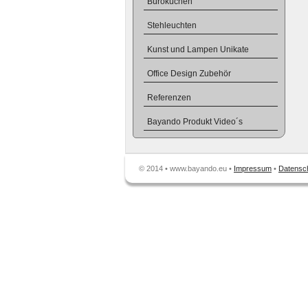
Büroküchen
Stehleuchten
Kunst und Lampen Unikate
Office Design Zubehör
Referenzen
Bayando Produkt Video´s
© 2014 • www.bayando.eu •
Impressum
•
Datensc