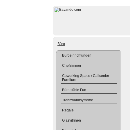
Büro
Büroeinrichtungen
Chefzimmer
Coworking Space / Callcenter
Furniture
Bürostühle Fun
Trennwandsysteme
Regale
Glasvitrinen