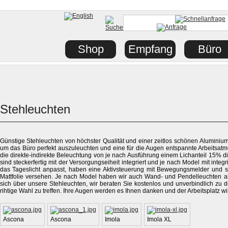
Shop
Empfang
Büro
Stehleuchten
Günstige Stehleuchten von höchster Qualität und einer zeitlos schönen Aluminiumo
um das Büro perfekt auszuleuchten und eine für die Augen entspannte Arbeitsatm
die direkte-indirekte Beleuchtung von je nach Ausführung einem Lichanteil 15% di
sind steckerfertig mit der Versorgungseiheit integriert und je nach Model mit integ
das Tageslicht anpasst, haben eine Aktivsteuerung mit Bewegungsmelder und sin
Mattfolie versehen. Je nach Model haben wir auch Wand- und Pendelleuchten al
sich über unsere Stehleuchten, wir beraten Sie kostenlos und unverbindlich zu 
rihtige Wahl zu treffen. Ihre Augen werden es Ihnen danken und der Arbeitsplatz w
Ascona
Ascona
Imola
Imola XL